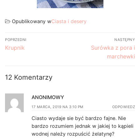
Opublikowany w
Ciasta i desery
Nawigacja
POPRZEDNI
NASTĘPNY
wpisu
Poprzedni
Następny
Krupnik
Surówka z pora i
wpis:
wpis:
marchewki
12 Komentarzy
ANONIMOWY
17 MARCA, 2019 NA 3:10 PM
ODPOWIEDZ
Ciasto wydaje sie być bardzo fajne. Nie
bardzo rozumiem jednak w jakiej to kąpieli
wodnej należy rozpuścić żelatynę?